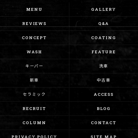
MENU
GALLERY
REVIEWS
Q&A
CONCEPT
COATING
WASH
FEATURE
キーパー
洗車
新車
中古車
セラミック
ACCESS
RECRUIT
BLOG
COLUMN
CONTACT
PRIVACY POLICY
SITE MAP