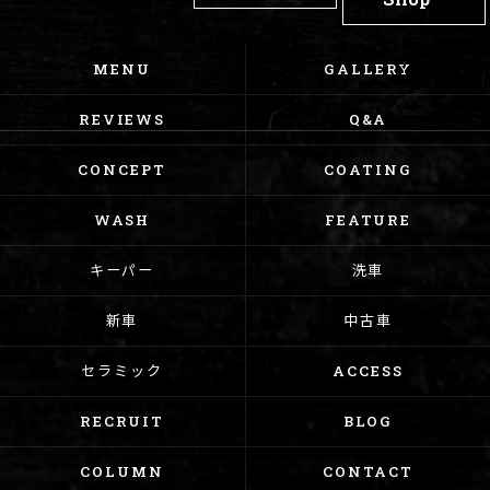
MENU
GALLERY
REVIEWS
Q&A
CONCEPT
COATING
WASH
FEATURE
キーパー
洗車
新車
中古車
セラミック
ACCESS
RECRUIT
BLOG
COLUMN
CONTACT