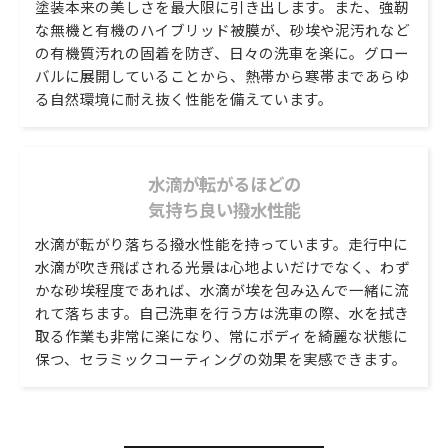
塗装本来の美しさを最大限に引き出します。また、強靭
な無機と有機のハイブリッド被膜が、砂埃や泥汚れなど
の有機質汚れの固着を防ぎ、日々の洗車を楽に。グロー
バルに展開していることから、熱帯から寒帯まであらゆ
る自然環境に耐え抜く性能を備えています。
水滴が転がるほどの
気持ち良い撥水性能
水滴が転がり落ちる撥水性能を持っています。走行中に
水滴が吹き飛ばされる光景は心地よいだけでなく、わず
かな砂埃程度であれば、水滴が埃を包み込んで一緒に流
れて落ちます。自己洗車を行う方は洗車の際、水を拭き
取る作業も非常に楽になり、常にボディを綺麗な状態に
保つ、セラミックコーティングの効果を実感できます。